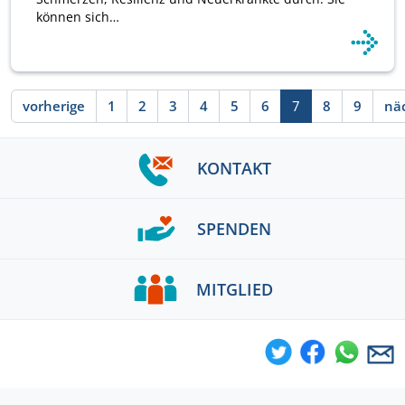
können sich…
Seite
1. Seite
2. Seite
3. Seite
4. Seite
5. Seite
6. Seite
8. Seite
9. Seit
vorherige
1
2
3
4
5
6
7
8
9
nä
Derzeit ausgewäh
KONTAKT
SPENDEN
MITGLIED